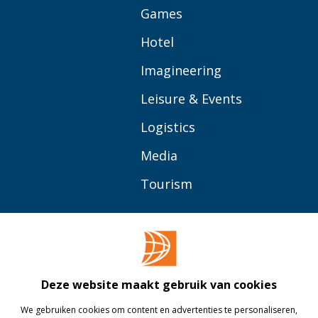
Games
Hotel
Imagineering
Leisure & Events
Logistics
Media
Tourism
OVER BUAS
MEER
Opleidingen
Contact
Bedrijven
Library
Deze website maakt gebruik van cookies
Onderzoek
Webshop
We gebruiken cookies om content en advertenties te personaliseren,